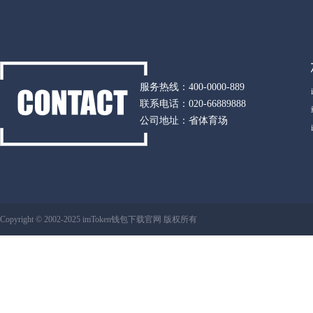
服务热线：400-0000-889
联系电话：020-66889888
公司地址：省体育场
Copyright © 2002-2025 imToken钱包下载官网 版权所有
网站地图:
XML 地图
|
sitemap 地图
备案号：鲁ICP备13019517号-6