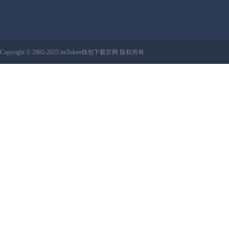
Copyright © 2002-2025 imToken钱包下载官网 版权所有
网站地图:
XML 地图
|
sitemap 地图
备案号：鲁ICP备13019517号-6