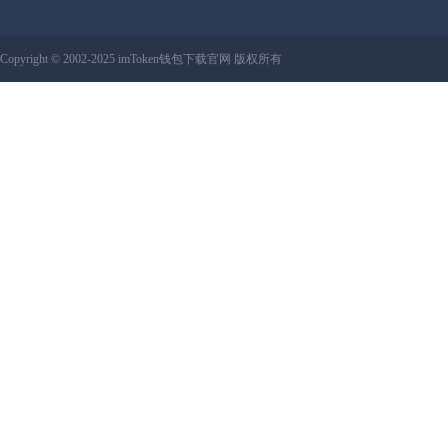
Copyright © 2002-2025 imToken钱包下载官网 版权所有
网站地图:
XML 地图
|
sitemap 地图
备案号：鲁ICP备13019517号-6